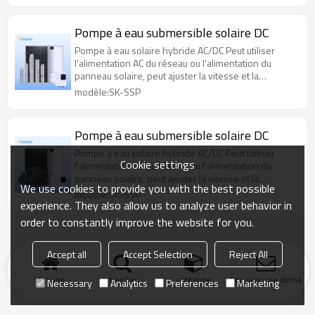
Pompe à eau submersible solaire DC
Pompe à eau solaire hybride AC/DC Peut utiliser
l'alimentation AC du réseau ou l'alimentation du
panneau solaire, peut ajuster la vitesse et la
consommation d'énergie
modèle:SK-SSP
Pompe à eau submersible solaire DC
Pompe à eau solaire hybride AC/DC Peut utiliser
Cookie settings
l'alimentation AC du réseau ou l'alimentation du
panneau solaire, peut ajuster la vitesse et la
We use cookies to provide you with the best possible
consommation d'énergie
modèle:SK-SSP
experience. They also allow us to analyze user behavior in
order to constantly improve the website for you.
Accept all
Accept Selection
Reject All
Accueil
chercher
catégorie
Envoyer une demand
Necessary
Analytics
Preferences
Marketing